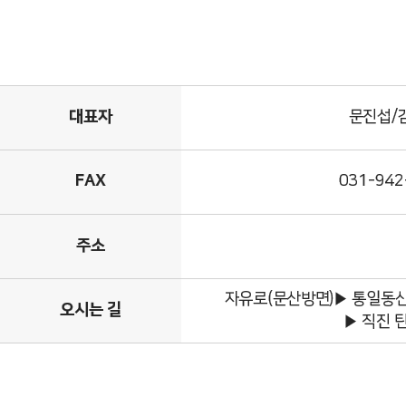
대표자
문진섭/
FAX
031-942
주소
자유로(문산방면)▶ 통일동산
오시는 길
▶ 직진 