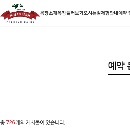
목장소개
목장둘러보기
오시는길
체험안내
예약 
예약
총
726
개의 게시물이 있습니다.